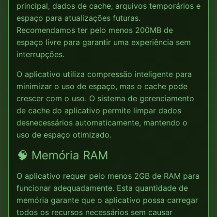
principal, dados de cache, arquivos temporários e
espaço para atualizações futuras.
Recomendamos ter pelo menos 200MB de
espaço livre para garantir uma experiência sem
interrupções.
O aplicativo utiliza compressão inteligente para
minimizar o uso de espaço, mas o cache pode
crescer com o uso. O sistema de gerenciamento
de cache do aplicativo permite limpar dados
desnecessários automaticamente, mantendo o
uso de espaço otimizado.
🧠 Memória RAM
O aplicativo requer pelo menos 2GB de RAM para
funcionar adequadamente. Esta quantidade de
memória garante que o aplicativo possa carregar
todos os recursos necessários sem causar