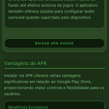
fundo até efeitos sonoros de jogos. O aplicativo
também oferece opções para configurar áudio
surround quando suportado pelo dispositivo.
BAIXAR APK AGORA
Vantagens do APK
Instalar via APK oferece várias vantagens
significativas em relação ao Google Play Store,
proporcionando maior controle e flexibilidade para os
usuários.
Benefícios Exclusivos