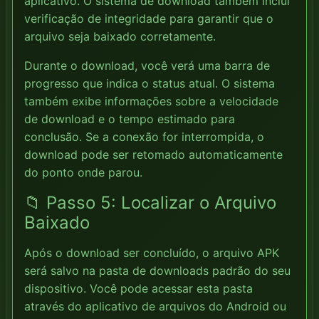
aplicativo. O sistema de download também inclui
verificação de integridade para garantir que o
arquivo seja baixado corretamente.
Durante o download, você verá uma barra de
progresso que indica o status atual. O sistema
também exibe informações sobre a velocidade
de download e o tempo estimado para
conclusão. Se a conexão for interrompida, o
download pode ser retomado automaticamente
do ponto onde parou.
📁 Passo 5: Localizar o Arquivo
Baixado
Após o download ser concluído, o arquivo APK
será salvo na pasta de downloads padrão do seu
dispositivo. Você pode acessar esta pasta
através do aplicativo de arquivos do Android ou