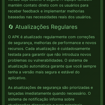
mantém contato direto com os usuários para
receber feedback e implementar melhorias
baseadas nas necessidades reais dos usuários.
🔄 Atualizações Regulares
O APK é atualizado regularmente com correções
de segurança, melhorias de performance e novos
recursos. Cada atualização é cuidadosamente
testada para garantir que não introduza novos
problemas ou vulnerabilidades. O sistema de
atualização automática garante que você sempre
tenha a versão mais segura e estável do
aplicativo.
As atualizações de segurança são priorizadas e
lançadas imediatamente quando necessário. O
sistema de notificação informa sobre