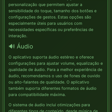
personalização que permitem ajustar a
sensibilidade do toque, tamanho dos botões e
configurações de gestos. Estas opções são
especialmente úteis para usuários com
necessidades específicas ou preferências de
interação.
🔊 Áudio
O aplicativo suporta áudio estéreo e oferece
configurações para ajustar volume, equalização e
qualidade de áudio. Para a melhor experiência de
áudio, recomendamos o uso de fones de ouvido
ou alto-falantes de qualidade. O aplicativo
também suporta diferentes formatos de áudio
para compatibilidade máxima.
O sistema de áudio inclui otimizações para
diferentes tipos de conteúdo, desde música de