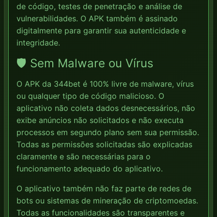
de código, testes de penetração e análise de
vulnerabilidades. O APK também é assinado
digitalmente para garantir sua autenticidade e
integridade.
🛡️ Sem Malware ou Vírus
O APK da 344bet é 100% livre de malware, vírus
ou qualquer tipo de código malicioso. O
aplicativo não coleta dados desnecessários, não
exibe anúncios não solicitados e não executa
processos em segundo plano sem sua permissão.
Todas as permissões solicitadas são explicadas
claramente e são necessárias para o
funcionamento adequado do aplicativo.
O aplicativo também não faz parte de redes de
bots ou sistemas de mineração de criptomoedas.
Todas as funcionalidades são transparentes e