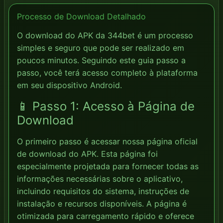
Processo de Download Detalhado
O download do APK da 344bet é um processo
simples e seguro que pode ser realizado em
poucos minutos. Seguindo este guia passo a
passo, você terá acesso completo à plataforma
em seu dispositivo Android.
📱 Passo 1: Acesso à Página de
Download
O primeiro passo é acessar nossa página oficial
de download do APK. Esta página foi
especialmente projetada para fornecer todas as
informações necessárias sobre o aplicativo,
incluindo requisitos do sistema, instruções de
instalação e recursos disponíveis. A página é
otimizada para carregamento rápido e oferece