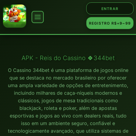
ENTRAR
REGISTRO R$+9~99
🎰 Jogos
Slot
APK - Reis do Cassino 🍀344bet
O Cassino 344bet é uma plataforma de jogos online
Cassino
que se destaca no mercado brasileiro por oferecer
uma ampla variedade de opções de entretenimento,
Fortune
incluindo milhares de caça-níqueis modernos e
clássicos, jogos de mesa tradicionais como
blackjack, roleta e poker, além de apostas
Jogos
esportivas e jogos ao vivo com dealers reais, tudo
isso em um ambiente seguro, confiável e
Game
tecnologicamente avançado, que utiliza sistemas de