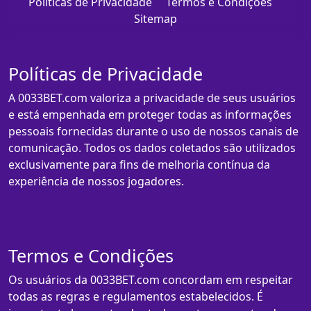
Políticas de Privacidade
Termos e Condições
Sitemap
Políticas de Privacidade
A 0033BET.com valoriza a privacidade de seus usuários
e está empenhada em proteger todas as informações
pessoais fornecidas durante o uso de nossos canais de
comunicação. Todos os dados coletados são utilizados
exclusivamente para fins de melhoria contínua da
experiência de nossos jogadores.
Termos e Condições
Os usuários da 0033BET.com concordam em respeitar
todas as regras e regulamentos estabelecidos. É