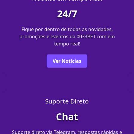
24/7
Fique por dentro de todas as novidades,
promoções e eventos da 0033BET.com em
tempo real!
Ver Notícias
Suporte Direto
Chat
Suporte direto via Telegram, respostas rápidas e