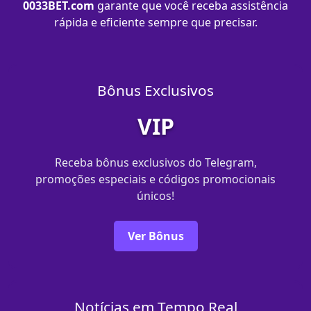
0033BET.com
garante que você receba assistência
rápida e eficiente sempre que precisar.
Bônus Exclusivos
VIP
Receba bônus exclusivos do Telegram,
promoções especiais e códigos promocionais
únicos!
Ver Bônus
Notícias em Tempo Real