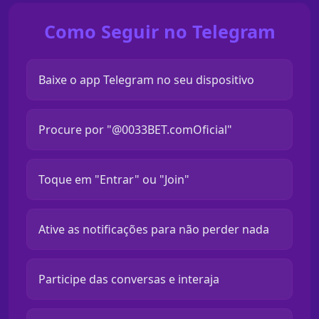
Como Seguir no Telegram
Baixe o app Telegram no seu dispositivo
Procure por "@0033BET.comOficial"
Toque em "Entrar" ou "Join"
Ative as notificações para não perder nada
Participe das conversas e interaja