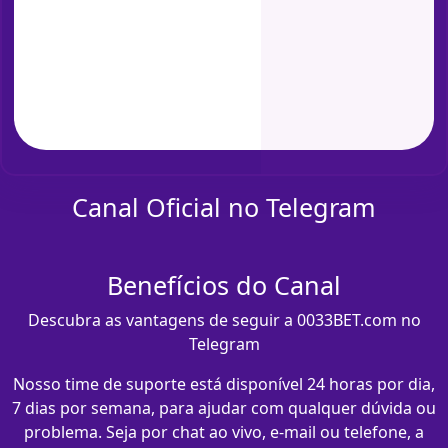
Canal Oficial no Telegram
Benefícios do Canal
Descubra as vantagens de seguir a 0033BET.com no
Telegram
Nosso time de suporte está disponível 24 horas por dia,
7 dias por semana, para ajudar com qualquer dúvida ou
problema. Seja por chat ao vivo, e-mail ou telefone, a