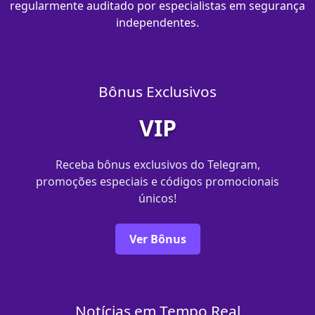
regularmente auditado por especialistas em segurança
independentes.
Bônus Exclusivos
VIP
Receba bônus exclusivos do Telegram,
promoções especiais e códigos promocionais
únicos!
Ver Bônus
Notícias em Tempo Real