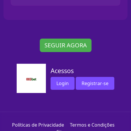
SEGUIR AGORA
Acessos
Login
Registrar-se
Políticas de Privacidade
Termos e Condições