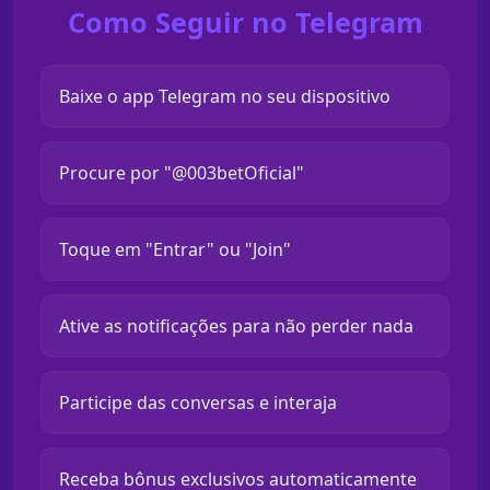
Como Seguir no Telegram
Baixe o app Telegram no seu dispositivo
Procure por "@003betOficial"
Toque em "Entrar" ou "Join"
Ative as notificações para não perder nada
Participe das conversas e interaja
Receba bônus exclusivos automaticamente