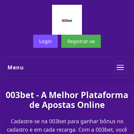
Login
Registrar-se
Menu
003bet - A Melhor Plataforma
de Apostas Online
Cadastre-se na 003bet para ganhar bônus no
cadastro e em cada recarga. Com a 003bet, você