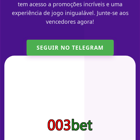
tem acesso a promoções incríveis e uma
experiência de jogo inigualável. Junte-se aos
vencedores agora!
SEGUIR NO TELEGRAM