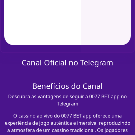
Canal Oficial no Telegram
Benefícios do Canal
Descubra as vantagens de seguir a 0077 BET app no
Telegram
O cassino ao vivo do 0077 BET app oferece uma
experiência de jogo autêntica e imersiva, reproduzindo
a atmosfera de um cassino tradicional. Os jogadores