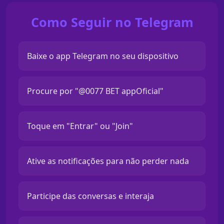
Como Seguir no Telegram
Baixe o app Telegram no seu dispositivo
Procure por "@0077 BET appOficial"
Toque em "Entrar" ou "Join"
Ative as notificações para não perder nada
Participe das conversas e interaja