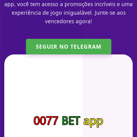
app, você tem acesso a promoções incríveis e uma
experiência de jogo inigualável. Junte-se aos
vencedores agora!
SEGUIR NO TELEGRAM