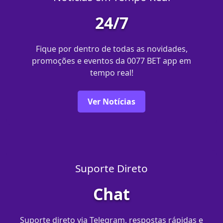
24/7
Fique por dentro de todas as novidades,
promoções e eventos da 0077 BET app em
tempo real!
Ver Notícias
Suporte Direto
Chat
Suporte direto via Telegram, respostas rápidas e