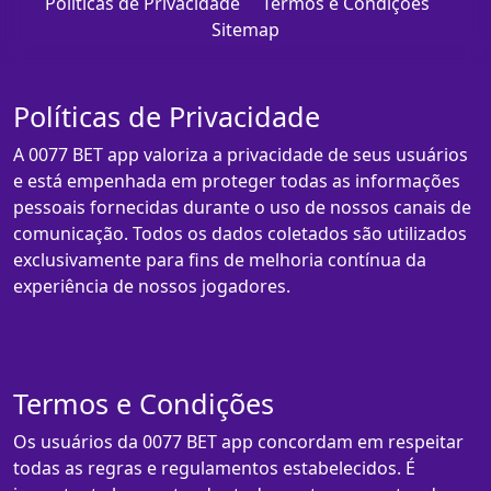
Políticas de Privacidade
Termos e Condições
Sitemap
Políticas de Privacidade
A 0077 BET app valoriza a privacidade de seus usuários
e está empenhada em proteger todas as informações
pessoais fornecidas durante o uso de nossos canais de
comunicação. Todos os dados coletados são utilizados
exclusivamente para fins de melhoria contínua da
experiência de nossos jogadores.
Termos e Condições
Os usuários da 0077 BET app concordam em respeitar
todas as regras e regulamentos estabelecidos. É