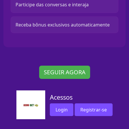
Participe das conversas e interaja
Receba bônus exclusivos automaticamente
SEGUIR AGORA
Acessos
Login
Registrar-se