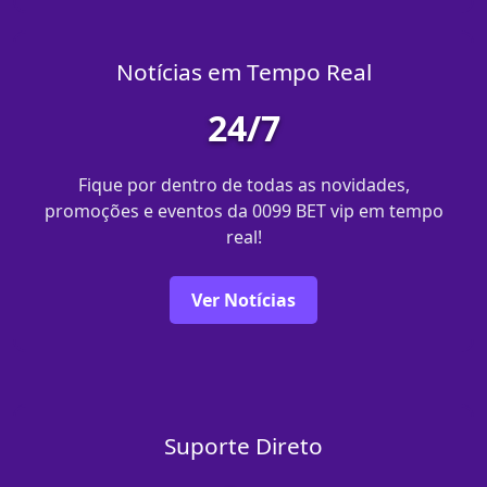
Notícias em Tempo Real
24/7
Fique por dentro de todas as novidades,
promoções e eventos da 0099 BET vip em tempo
real!
Ver Notícias
Suporte Direto