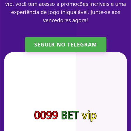
vip, você tem acesso a promoções incríveis e uma
experiência de jogo inigualável. Junte-se aos
vencedores agora!
SEGUIR NO TELEGRAM