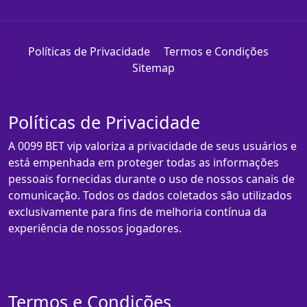
Políticas de Privacidade
Termos e Condições
Sitemap
Políticas de Privacidade
A 0099 BET vip valoriza a privacidade de seus usuários e
está empenhada em proteger todas as informações
pessoais fornecidas durante o uso de nossos canais de
comunicação. Todos os dados coletados são utilizados
exclusivamente para fins de melhoria contínua da
experiência de nossos jogadores.
Termos e Condições