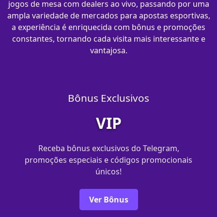
jogos de mesa com dealers ao vivo, passando por uma
ampla variedade de mercados para apostas esportivas,
a experiência é enriquecida com bônus e promoções
constantes, tornando cada visita mais interessante e
vantajosa.
Bônus Exclusivos
VIP
Receba bônus exclusivos do Telegram,
promoções especiais e códigos promocionais
únicos!
Ver Bônus