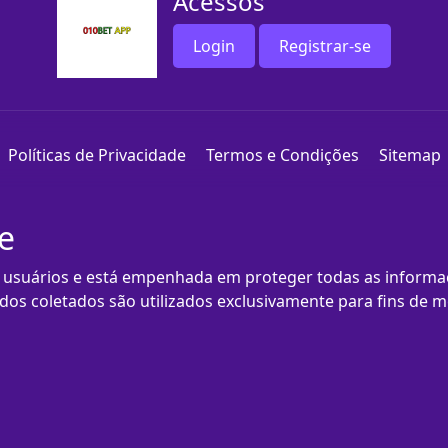
Acessos
Login
Registrar-se
Políticas de Privacidade
Termos e Condições
Sitemap
de
s usuários e está empenhada em proteger todas as informa
os coletados são utilizados exclusivamente para fins de m