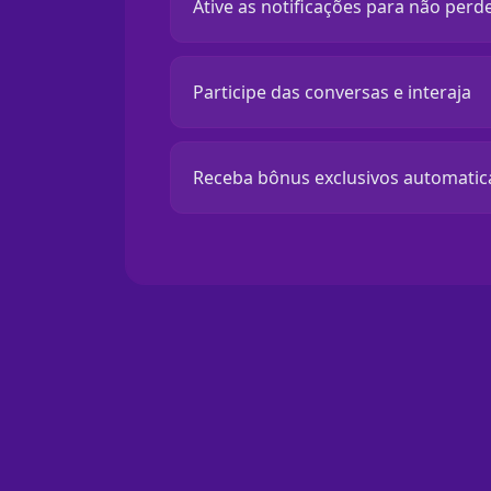
Ative as notificações para não perd
Participe das conversas e interaja
Receba bônus exclusivos automati