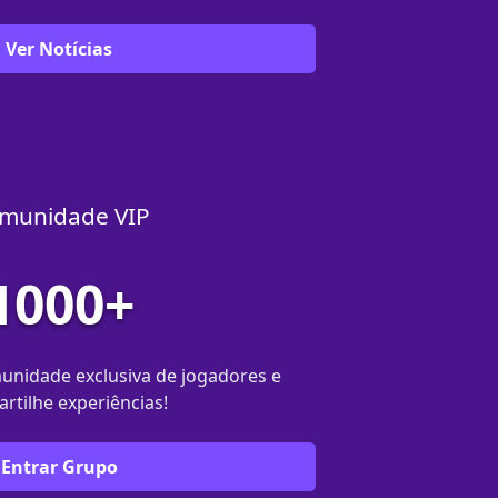
Ver Notícias
munidade VIP
1000+
unidade exclusiva de jogadores e
rtilhe experiências!
Entrar Grupo