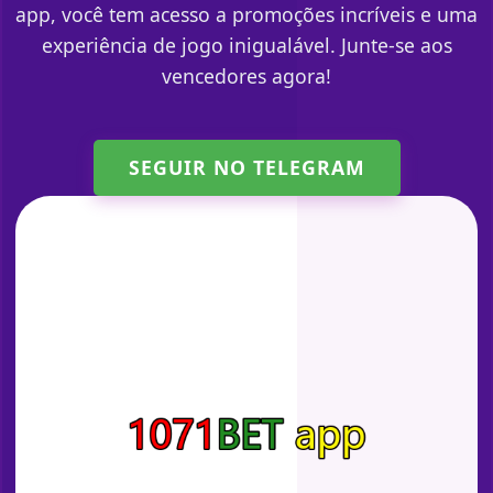
app, você tem acesso a promoções incríveis e uma
experiência de jogo inigualável. Junte-se aos
vencedores agora!
SEGUIR NO TELEGRAM