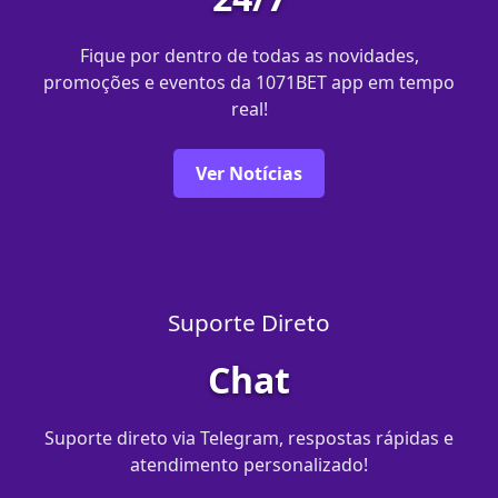
Fique por dentro de todas as novidades,
promoções e eventos da 1071BET app em tempo
real!
Ver Notícias
Suporte Direto
Chat
Suporte direto via Telegram, respostas rápidas e
atendimento personalizado!