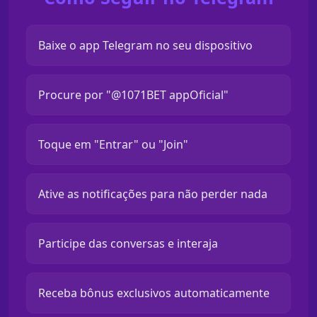
Baixe o app Telegram no seu dispositivo
Procure por "@1071BET appOficial"
Toque em "Entrar" ou "Join"
Ative as notificações para não perder nada
Participe das conversas e interaja
Receba bônus exclusivos automaticamente