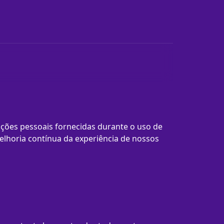
ações pessoais fornecidas durante o uso de
elhoria contínua da experiência de nossos