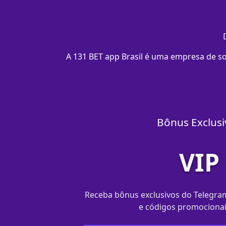
A 131 BET app Brasil é uma empresa de so
Bônus Exclusi
VIP
Receba bônus exclusivos do Telegra
e códigos promocionai