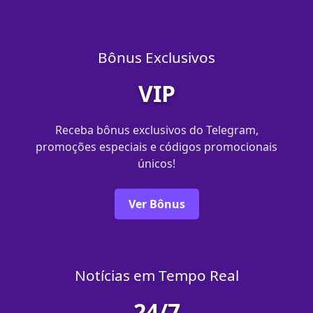
Bônus Exclusivos
VIP
Receba bônus exclusivos do Telegram,
promoções especiais e códigos promocionais
únicos!
Ver Bônus
Notícias em Tempo Real
24/7