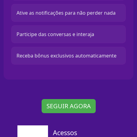
Ative as notificações para não perder nada
Participe das conversas e interaja
Receba bônus exclusivos automaticamente
SEGUIR AGORA
Acessos