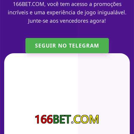
166BET.COM, você tem acesso a promoções
incríveis e uma experiência de jogo inigualável.
Junte-se aos vencedores agora!
SEGUIR NO TELEGRAM