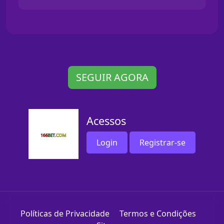
SEGUIR AGORA
Acessos
Login
Registrar-se
Políticas de Privacidade
Termos e Condições