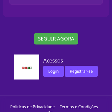
SEGUIR AGORA
Acessos
Login
Registrar-se
Políticas de Privacidade
Termos e Condições