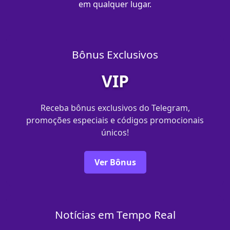
em qualquer lugar.
Bônus Exclusivos
VIP
Receba bônus exclusivos do Telegram,
promoções especiais e códigos promocionais
únicos!
Ver Bônus
Notícias em Tempo Real