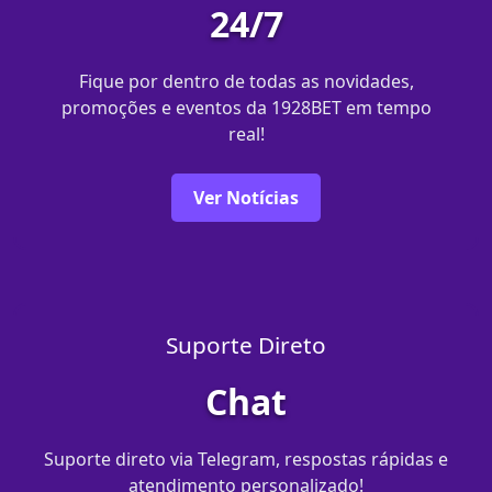
24/7
Fique por dentro de todas as novidades,
promoções e eventos da 1928BET em tempo
real!
Ver Notícias
Suporte Direto
Chat
Suporte direto via Telegram, respostas rápidas e
atendimento personalizado!