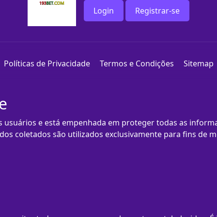
Login
Registrar-se
Políticas de Privacidade
Termos e Condições
Sitemap
de
us usuários e está empenhada em proteger todas as inform
os coletados são utilizados exclusivamente para fins de m