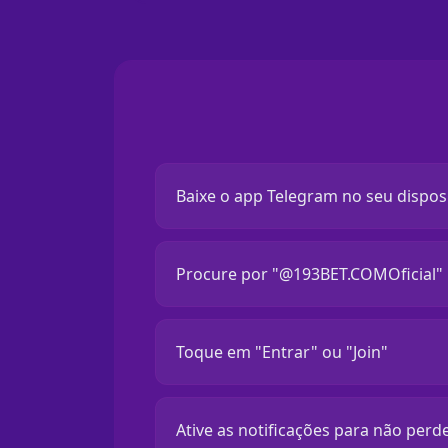
Baixe o app Telegram no seu disposi
Procure por "@193BET.COMOficial"
Toque em "Entrar" ou "Join"
Ative as notificações para não perd