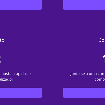
to
Co
t
espostas rápidas e
Junte-se a uma com
lizado!
compa
e