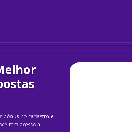
Melhor
postas
r bônus no cadastro e
ocê tem acesso a