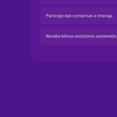
Participe das conversas e interaja
Receba bônus exclusivos automati