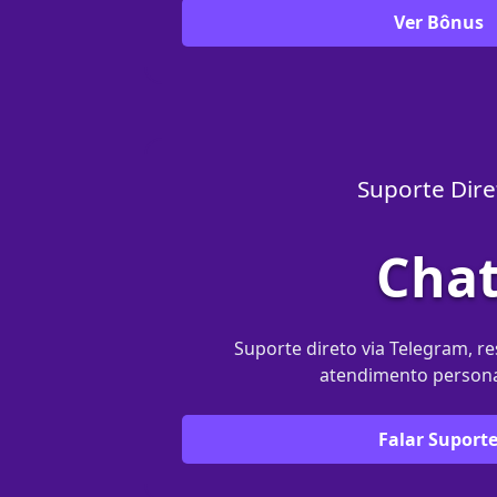
Ver Bônus
Suporte Dire
Cha
Suporte direto via Telegram, r
atendimento persona
Falar Suport