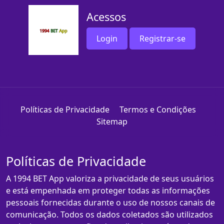
Acessos
Login
Registrar-se
Políticas de Privacidade
Termos e Condições
Sitemap
Políticas de Privacidade
A 1994 BET App valoriza a privacidade de seus usuários
e está empenhada em proteger todas as informações
pessoais fornecidas durante o uso de nossos canais de
comunicação. Todos os dados coletados são utilizados