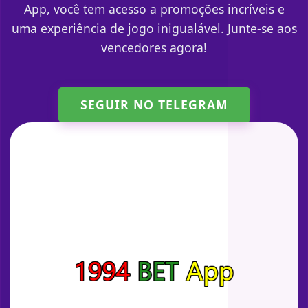
App, você tem acesso a promoções incríveis e
uma experiência de jogo inigualável. Junte-se aos
vencedores agora!
SEGUIR NO TELEGRAM