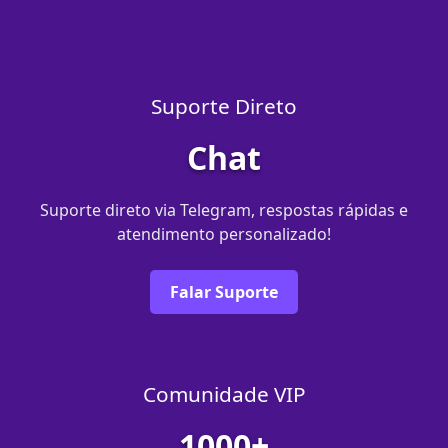
Suporte Direto
Chat
Suporte direto via Telegram, respostas rápidas e
atendimento personalizado!
Falar Suporte
Comunidade VIP
1000+