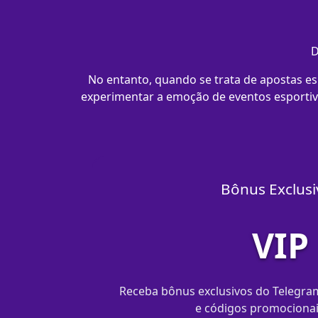
D
No entanto, quando se trata de apostas es
experimentar a emoção de eventos esportivos 
Bônus Exclusi
VIP
Receba bônus exclusivos do Telegra
e códigos promocionai