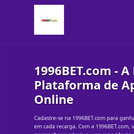
1996BET.com - A
Plataforma de A
Online
Cadastre-se na 1996BET.com para ganha
em cada recarga. Com a 1996BET.com, v