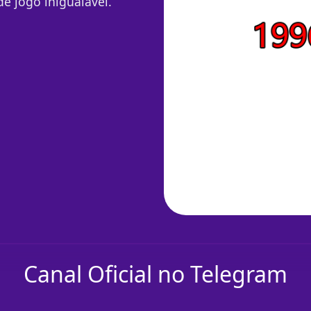
e jogo inigualável.
Canal Oficial no Telegram