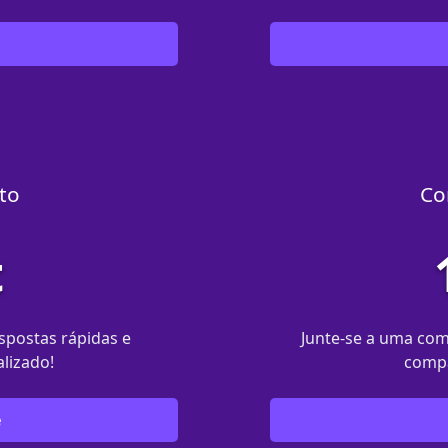
to
Co
t
espostas rápidas e
Junte-se a uma com
lizado!
compa
e