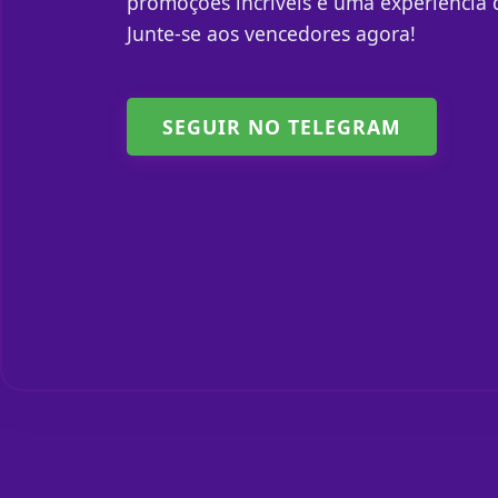
promoções incríveis e uma experiência d
Junte-se aos vencedores agora!
SEGUIR NO TELEGRAM