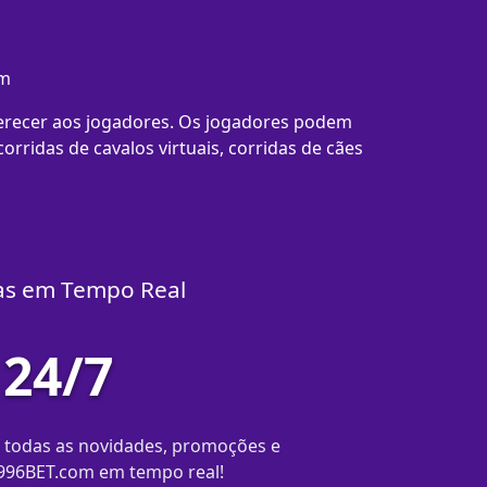
am
oferecer aos jogadores. Os jogadores podem
orridas de cavalos virtuais, corridas de cães
as em Tempo Real
24/7
e todas as novidades, promoções e
996BET.com em tempo real!