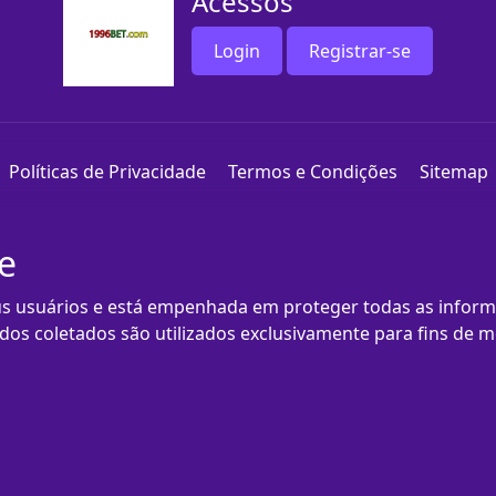
Acessos
Login
Registrar-se
Políticas de Privacidade
Termos e Condições
Sitemap
de
eus usuários e está empenhada em proteger todas as inform
os coletados são utilizados exclusivamente para fins de m