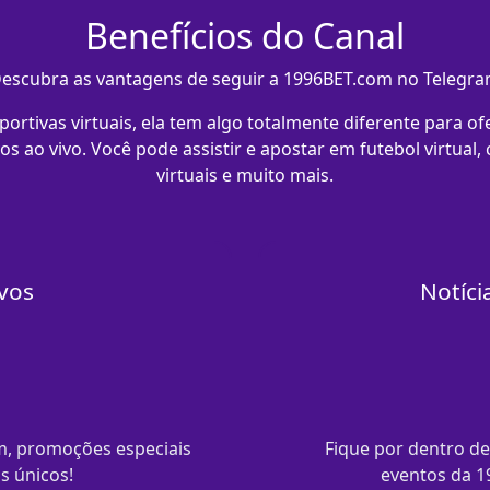
Benefícios do Canal
escubra as vantagens de seguir a 1996BET.com no Telegr
portivas virtuais, ela tem algo totalmente diferente para 
ao vivo. Você pode assistir e apostar em futebol virtual, c
virtuais e muito mais.
vos
Notíci
m, promoções especiais
Fique por dentro d
s únicos!
eventos da 1