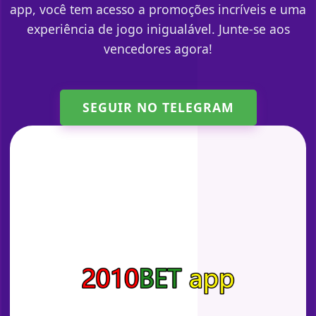
app, você tem acesso a promoções incríveis e uma
experiência de jogo inigualável. Junte-se aos
vencedores agora!
SEGUIR NO TELEGRAM