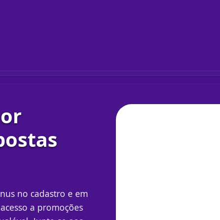
hor
postas
nus no cadastro e em
 acesso a promoções