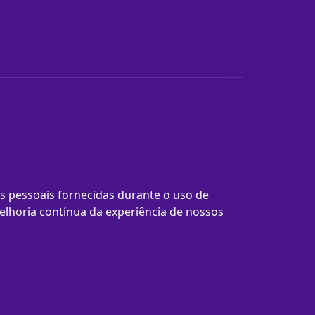
s pessoais fornecidas durante o uso de
elhoria contínua da experiência de nossos