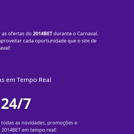
 as ofertas do
2014BET
durante o Carnaval.
aproveitar cada oportunidade que o site de
aval!
as em Tempo Real
24/7
e todas as novidades, promoções e
 2014BET em tempo real!