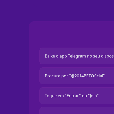
Baixe o app Telegram no seu disposi
Procure por "@2014BETOficial"
Toque em "Entrar" ou "Join"