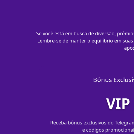
Se você está em busca de diversão, prêmio
Lembre-se de manter o equilíbrio em suas 
apos
Bônus Exclusi
VIP
Receba bônus exclusivos do Telegra
e códigos promocionai