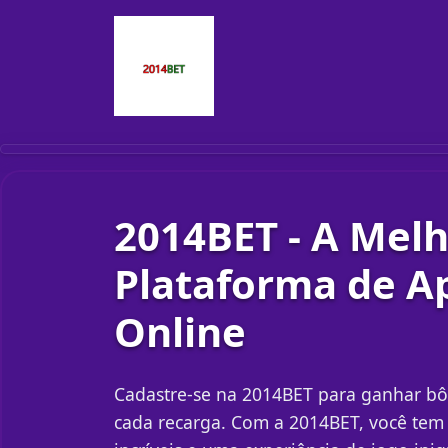
2014BET - A Mel
Plataforma de A
Online
Cadastre-se na 2014BET para ganhar bô
cada recarga. Com a 2014BET, você tem