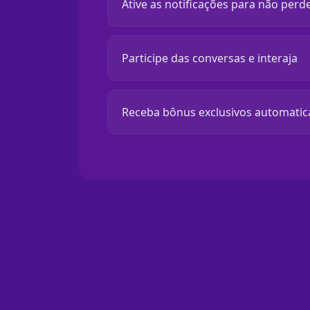
Ative as notificações para não perd
Participe das conversas e interaja
Receba bônus exclusivos automati