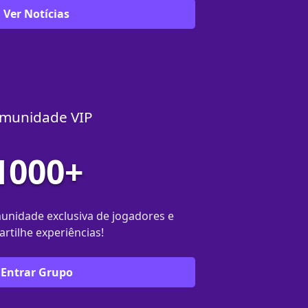
Ver Notícias
munidade VIP
1000+
unidade exclusiva de jogadores e
rtilhe experiências!
Entrar Grupo