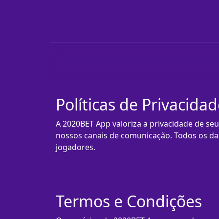
Políticas de Privacida
A 2020BET App valoriza a privacidade de se
nossos canais de comunicação. Todos os dad
jogadores.
Termos e Condições