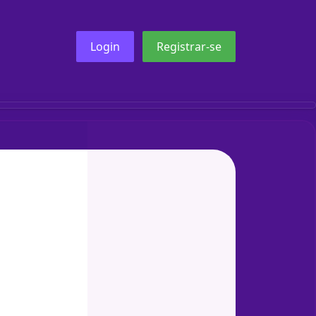
Login
Registrar-se