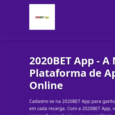
2020BET App - A
Plataforma de A
Online
Cadastre-se na 2020BET App para ganha
em cada recarga. Com a 2020BET App, v