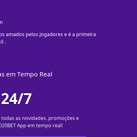
am
os amados pelos jogadores e é a primeira
l .
as em Tempo Real
24/7
e todas as novidades, promoções e
020BET App em tempo real!