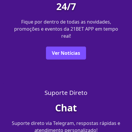
24/7
Fique por dentro de todas as novidades,
promoções e eventos da 21BET APP em tempo
real!
Ver Notícias
Suporte Direto
Chat
Suporte direto via Telegram, respostas rápidas e
atendimento personalizado!