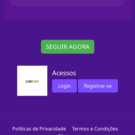
SEGUIR AGORA
Acessos
Login
Registrar-se
Políticas de Privacidade
Termos e Condições