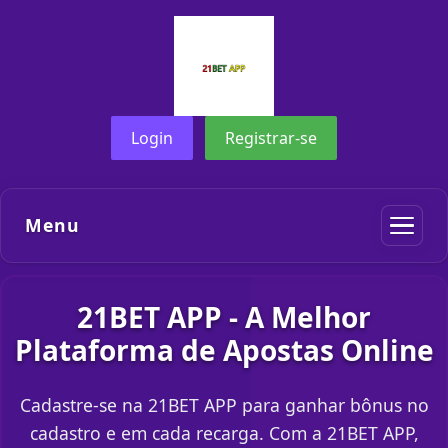
Login
Registrar-se
Menu
21BET APP - A Melhor
Plataforma de Apostas Online
Cadastre-se na 21BET APP para ganhar bônus no
cadastro e em cada recarga. Com a 21BET APP,