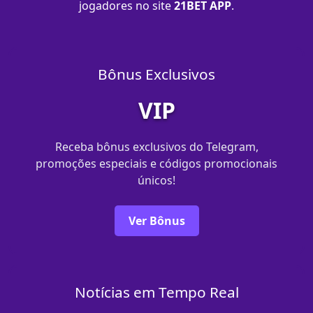
jogadores no site
21BET APP
.
Bônus Exclusivos
VIP
Receba bônus exclusivos do Telegram,
promoções especiais e códigos promocionais
únicos!
Ver Bônus
Notícias em Tempo Real