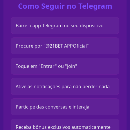
Como Seguir no Telegram
Baixe o app Telegram no seu dispositivo
Procure por "@21BET APPOficial"
Toque em "Entrar" ou "Join"
Ative as notificações para não perder nada
Participe das conversas e interaja
Receba bônus exclusivos automaticamente