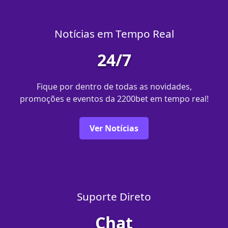
Notícias em Tempo Real
24/7
Fique por dentro de todas as novidades,
promoções e eventos da 2200bet em tempo real!
Ver Notícias
Suporte Direto
Chat