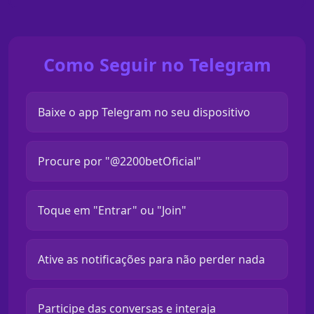
Como Seguir no Telegram
Baixe o app Telegram no seu dispositivo
Procure por "@2200betOficial"
Toque em "Entrar" ou "Join"
Ative as notificações para não perder nada
Participe das conversas e interaja