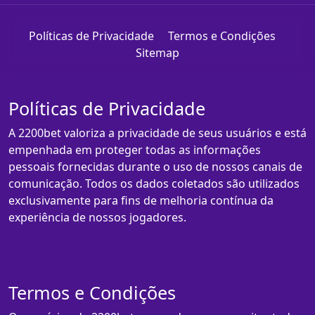
Políticas de Privacidade
Termos e Condições
Sitemap
Políticas de Privacidade
A 2200bet valoriza a privacidade de seus usuários e está
empenhada em proteger todas as informações
pessoais fornecidas durante o uso de nossos canais de
comunicação. Todos os dados coletados são utilizados
exclusivamente para fins de melhoria contínua da
experiência de nossos jogadores.
Termos e Condições