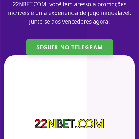
22NBET.COM, você tem acesso a promoções
incríveis e uma experiência de jogo inigualável.
Junte-se aos vencedores agora!
SEGUIR NO TELEGRAM