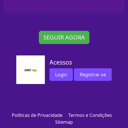
SEGUIR AGORA
Acessos
Login
Registrar-se
Políticas de Privacidade
Termos e Condições
Sitemap