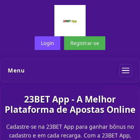
Login
Registrar-se
Menu
23BET App - A Melhor
Plataforma de Apostas Online
Cadastre-se na 23BET App para ganhar bônus no
cadastro e em cada recarga. Com a 23BET App,