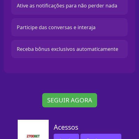
Ative as notificações para não perder nada
Participe das conversas e interaja
Receba bônus exclusivos automaticamente
SEGUIR AGORA
Acessos