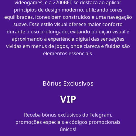
videogames, e a 2700BET se destaca ao aplicar
princípios de design moderno, utilizando cores
equilibradas, ícones bem construídos e uma navegação
suave. Esse estilo visual oferece maior conforto
durante o uso prolongado, evitando poluição visual e
aproximando a experiência digital das sensações
vividas em menus de jogos, onde clareza e fluidez são
elementos essenciais.
Bônus Exclusivos
VIP
Receba bônus exclusivos do Telegram,
promoções especiais e códigos promocionais
únicos!