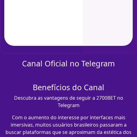
Canal Oficial no Telegram
Benefícios do Canal
Descubra as vantagens de seguir a 2700BET no
Telegram
Com o aumento do interesse por interfaces mais
imersivas, muitos usuários brasileiros passaram a
buscar plataformas que se aproximam da estética dos