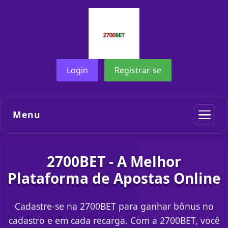
Login
Registrar-se
Menu
2700BET - A Melhor
Plataforma de Apostas Online
Cadastre-se na 2700BET para ganhar bônus no
cadastro e em cada recarga. Com a 2700BET, você