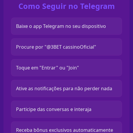
Como Seguir no Telegram
Baixe o app Telegram no seu dispositivo
Procure por "@3BET cassinoOficial"
Toque em "Entrar" ou "Join"
Ative as notificações para não perder nada
Participe das conversas e interaja
Receba bônus exclusivos automaticamente