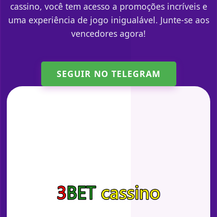
cassino, você tem acesso a promoções incríveis e
uma experiência de jogo inigualável. Junte-se aos
vencedores agora!
SEGUIR NO TELEGRAM