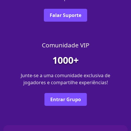
Falar Suporte
Comunidade VIP
1000+
Junte-se a uma comunidade exclusiva de
jogadores e compartilhe experiências!
Entrar Grupo