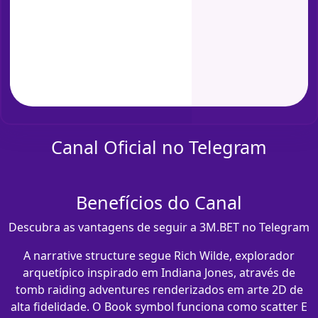
Canal Oficial no Telegram
Benefícios do Canal
Descubra as vantagens de seguir a 3M.BET no Telegram
A narrative structure segue Rich Wilde, explorador
arquetípico inspirado em Indiana Jones, através de
tomb raiding adventures renderizados em arte 2D de
alta fidelidade. O Book symbol funciona como scatter E