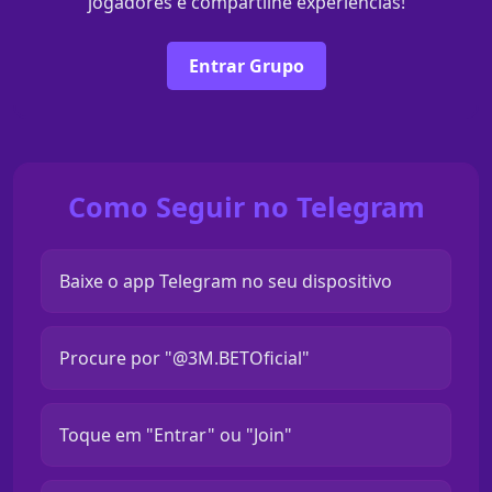
jogadores e compartilhe experiências!
Entrar Grupo
Como Seguir no Telegram
Baixe o app Telegram no seu dispositivo
Procure por "@3M.BETOficial"
Toque em "Entrar" ou "Join"