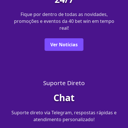
Fique por dentro de todas as novidades,
promoções e eventos da 40 bet win em tempo
real!
Ver Notícias
Suporte Direto
Chat
Suporte direto via Telegram, respostas rápidas e
atendimento personalizado!