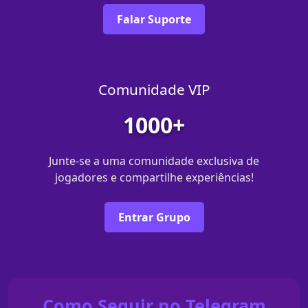
Falar Suporte
Comunidade VIP
1000+
Junte-se a uma comunidade exclusiva de
jogadores e compartilhe experiências!
Entrar Grupo
Como Seguir no Telegram