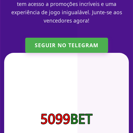
tem acesso a promoções incríveis e uma
experiência de jogo inigualável. Junte-se aos
vencedores agora!
SEGUIR NO TELEGRAM