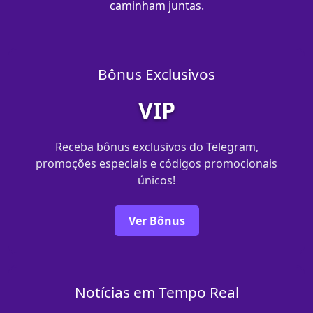
caminham juntas.
Bônus Exclusivos
VIP
Receba bônus exclusivos do Telegram,
promoções especiais e códigos promocionais
únicos!
Ver Bônus
Notícias em Tempo Real