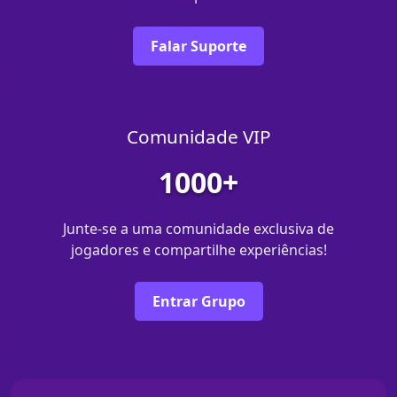
Falar Suporte
Comunidade VIP
1000+
Junte-se a uma comunidade exclusiva de
jogadores e compartilhe experiências!
Entrar Grupo