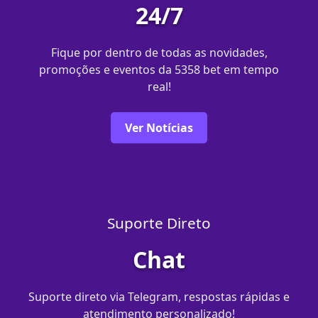
24/7
Fique por dentro de todas as novidades,
promoções e eventos da 5358 bet em tempo
real!
Ver Notícias
Suporte Direto
Chat
Suporte direto via Telegram, respostas rápidas e
atendimento personalizado!