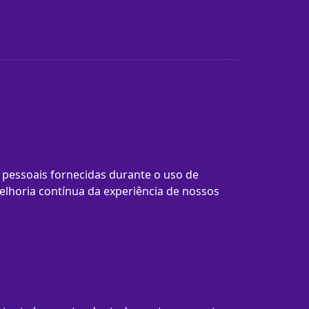
 pessoais fornecidas durante o uso de
elhoria contínua da experiência de nossos