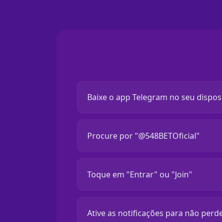
Baixe o app Telegram no seu disposi
Procure por "@548BETOficial"
Toque em "Entrar" ou "Join"
Ative as notificações para não perd