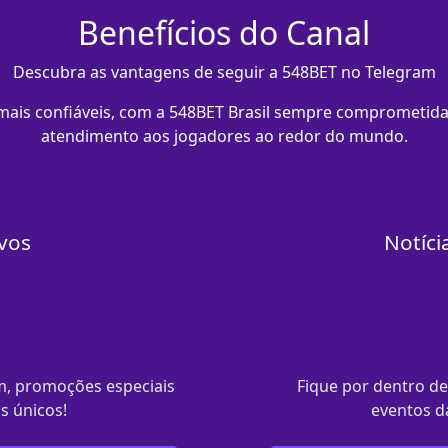
Benefícios do Canal
Descubra as vantagens de seguir a 548BET no Telegram
mais confiáveis, com a 548BET Brasil sempre comprometida 
atendimento aos jogadores ao redor do mundo.
vos
Notíci
m, promoções especiais
Fique por dentro d
s únicos!
eventos d