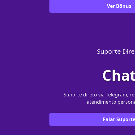
Ver Bônus
Suporte Dire
Cha
Suporte direto via Telegram, r
atendimento persona
Falar Suport