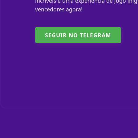
incríveis e uma experiência de jogo inig
vencedores agora!
SEGUIR NO TELEGRAM