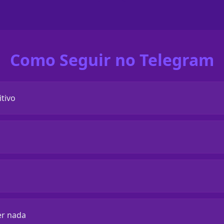
Como Seguir no Telegram
tivo
er nada