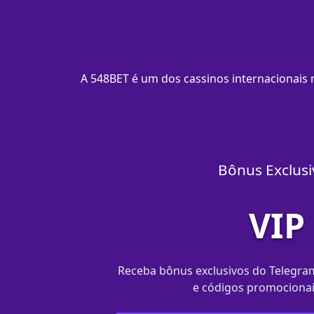
A 548BET é um dos cassinos internacionais 
Bônus Exclusi
VIP
Receba bônus exclusivos do Telegra
e códigos promocionai