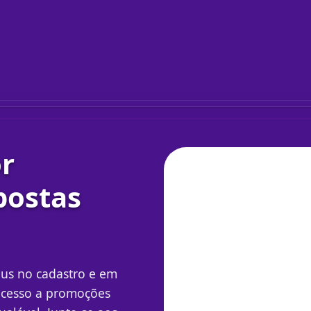
or
postas
us no cadastro e em
acesso a promoções