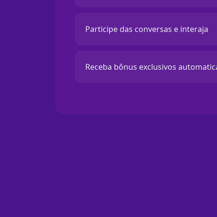
Participe das conversas e interaja
Receba bônus exclusivos automati