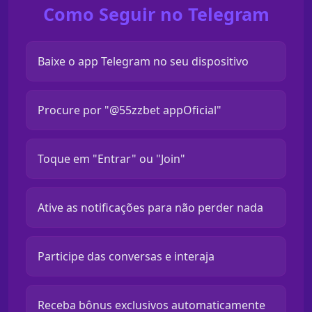
Como Seguir no Telegram
Baixe o app Telegram no seu dispositivo
Procure por "@55zzbet appOficial"
Toque em "Entrar" ou "Join"
Ative as notificações para não perder nada
Participe das conversas e interaja
Receba bônus exclusivos automaticamente