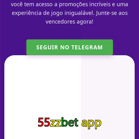
você tem acesso a promoções incríveis e uma
experiência de jogo inigualável. Junte-se aos
vencedores agora!
SEGUIR NO TELEGRAM