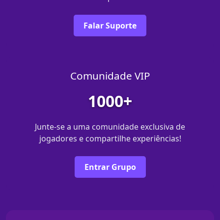
Falar Suporte
Comunidade VIP
1000+
Junte-se a uma comunidade exclusiva de
jogadores e compartilhe experiências!
Entrar Grupo