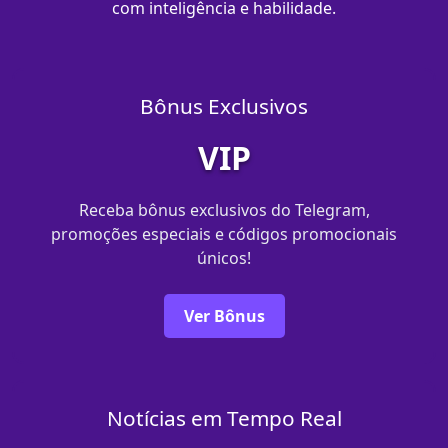
com inteligência e habilidade.
Bônus Exclusivos
VIP
Receba bônus exclusivos do Telegram,
promoções especiais e códigos promocionais
únicos!
Ver Bônus
Notícias em Tempo Real