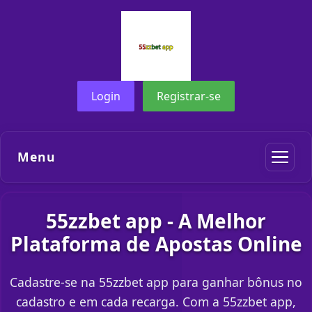
Login
Registrar-se
Menu
55zzbet app - A Melhor
Plataforma de Apostas Online
Cadastre-se na 55zzbet app para ganhar bônus no
cadastro e em cada recarga. Com a 55zzbet app,