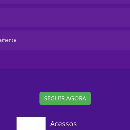
camente
SEGUIR AGORA
Acessos