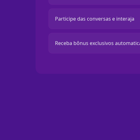
Participe das conversas e interaja
Receba bônus exclusivos automati