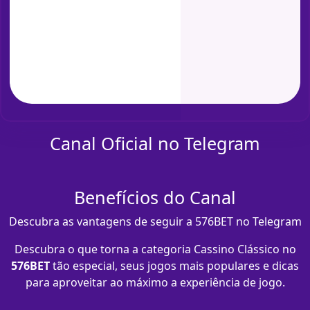
Canal Oficial no Telegram
Benefícios do Canal
Descubra as vantagens de seguir a 576BET no Telegram
Descubra o que torna a categoria Cassino Clássico no
576BET
tão especial, seus jogos mais populares e dicas
para aproveitar ao máximo a experiência de jogo.