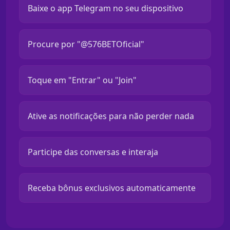
Baixe o app Telegram no seu dispositivo
Procure por "@576BETOficial"
Toque em "Entrar" ou "Join"
Ative as notificações para não perder nada
Participe das conversas e interaja
Receba bônus exclusivos automaticamente