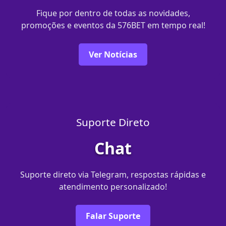
Fique por dentro de todas as novidades,
promoções e eventos da 576BET em tempo real!
Ver Notícias
Suporte Direto
Chat
Suporte direto via Telegram, respostas rápidas e
atendimento personalizado!
Falar Suporte