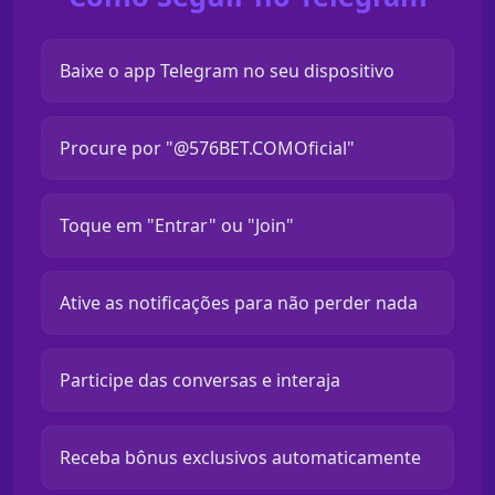
Baixe o app Telegram no seu dispositivo
Procure por "@576BET.COMOficial"
Toque em "Entrar" ou "Join"
Ative as notificações para não perder nada
Participe das conversas e interaja
Receba bônus exclusivos automaticamente