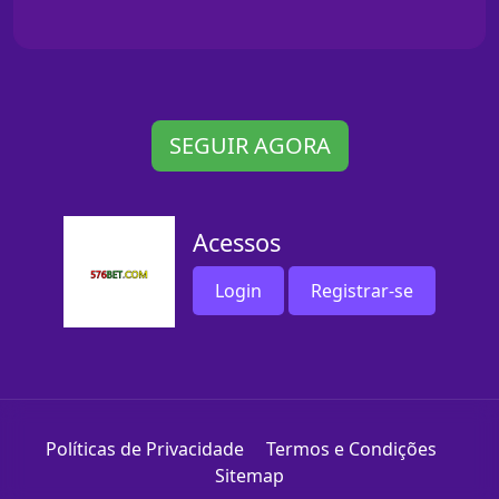
SEGUIR AGORA
Acessos
Login
Registrar-se
Políticas de Privacidade
Termos e Condições
Sitemap