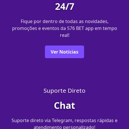
24/7
Fique por dentro de todas as novidades,
promoções e eventos da 576 BET app em tempo
real!
Ver Notícias
Suporte Direto
Chat
Suporte direto via Telegram, respostas rápidas e
atendimento personalizado!