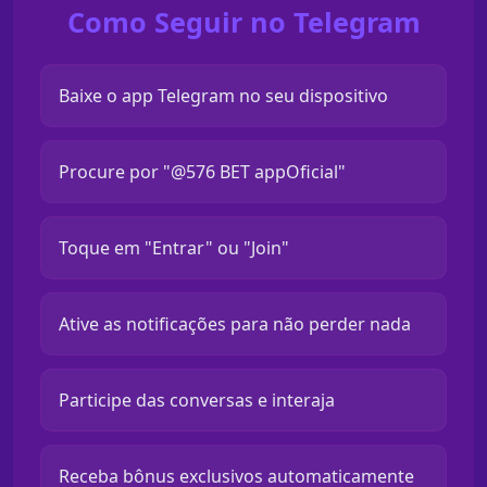
Como Seguir no Telegram
Baixe o app Telegram no seu dispositivo
Procure por "@576 BET appOficial"
Toque em "Entrar" ou "Join"
Ative as notificações para não perder nada
Participe das conversas e interaja
Receba bônus exclusivos automaticamente