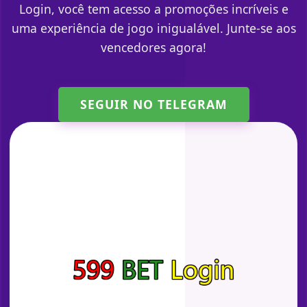
Login, você tem acesso a promoções incríveis e
uma experiência de jogo inigualável. Junte-se aos
vencedores agora!
SEGUIR NO TELEGRAM