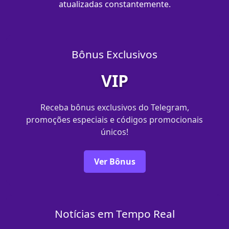
atualizadas constantemente.
Bônus Exclusivos
VIP
Receba bônus exclusivos do Telegram,
promoções especiais e códigos promocionais
únicos!
Ver Bônus
Notícias em Tempo Real