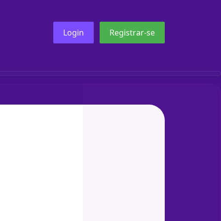
Login
Registrar-se