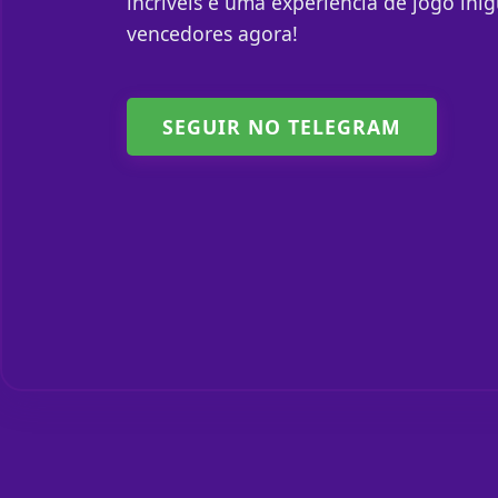
incríveis e uma experiência de jogo inig
vencedores agora!
SEGUIR NO TELEGRAM