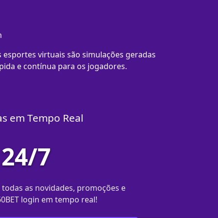
m
 esportes virtuais são simulações geradas
ida e contínua para os jogadores.
as em Tempo Real
24/7
e todas as novidades, promoções e
60BET login em tempo real!