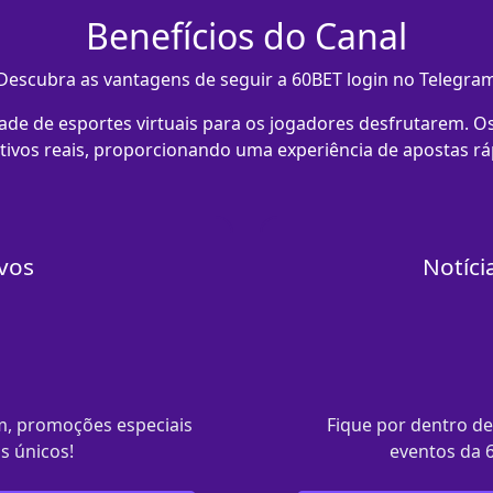
Benefícios do Canal
Descubra as vantagens de seguir a 60BET login no Telegra
ade de esportes virtuais para os jogadores desfrutarem. Os
ivos reais, proporcionando uma experiência de apostas ráp
vos
Notíci
m, promoções especiais
Fique por dentro d
s únicos!
eventos da 