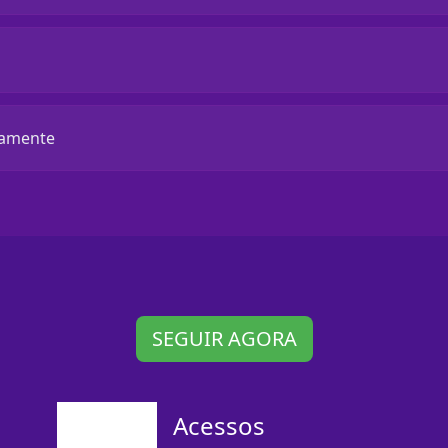
camente
SEGUIR AGORA
Acessos