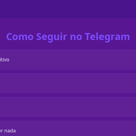
Como Seguir no Telegram
tivo
er nada