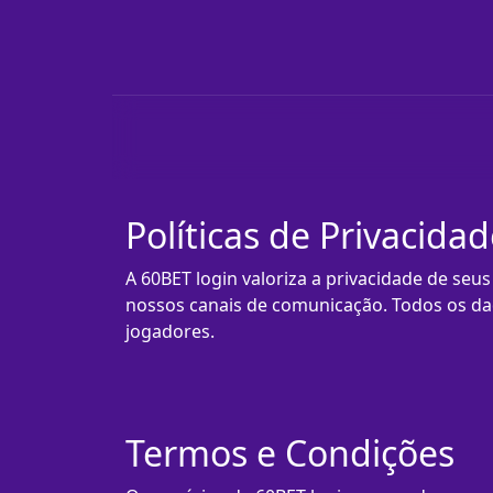
Políticas de Privacida
A 60BET login valoriza a privacidade de se
nossos canais de comunicação. Todos os dad
jogadores.
Termos e Condições