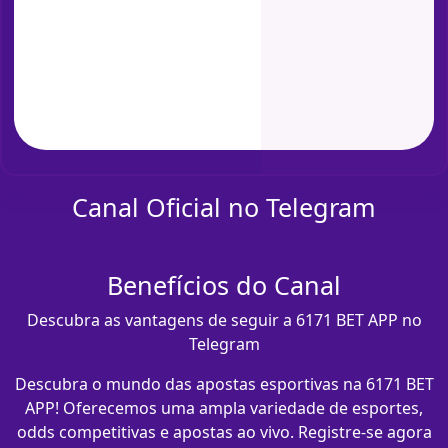
Canal Oficial no Telegram
Benefícios do Canal
Descubra as vantagens de seguir a 6171 BET APP no
Telegram
Descubra o mundo das apostas esportivas na 6171 BET
APP! Oferecemos uma ampla variedade de esportes,
odds competitivas e apostas ao vivo. Registre-se agora