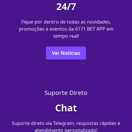
24/7
Fique por dentro de todas as novidades,
promoções e eventos da 6171 BET APP em
tempo real!
Ver Notícias
Suporte Direto
Chat
Suporte direto via Telegram, respostas rápidas e
atendimento personalizado!