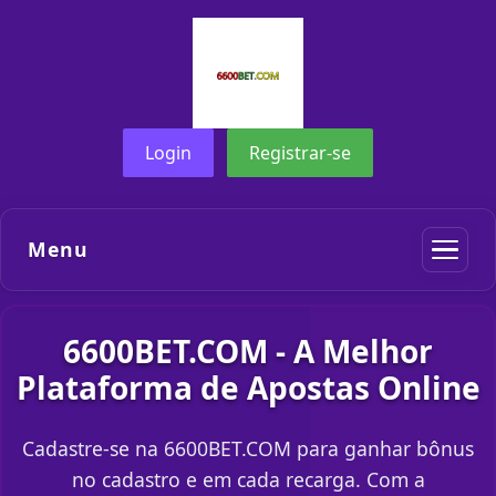
Login
Registrar-se
Menu
6600BET.COM - A Melhor
Plataforma de Apostas Online
Cadastre-se na 6600BET.COM para ganhar bônus
no cadastro e em cada recarga. Com a