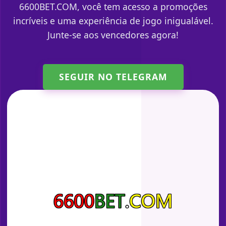
6600BET.COM, você tem acesso a promoções
incríveis e uma experiência de jogo inigualável.
Junte-se aos vencedores agora!
SEGUIR NO TELEGRAM