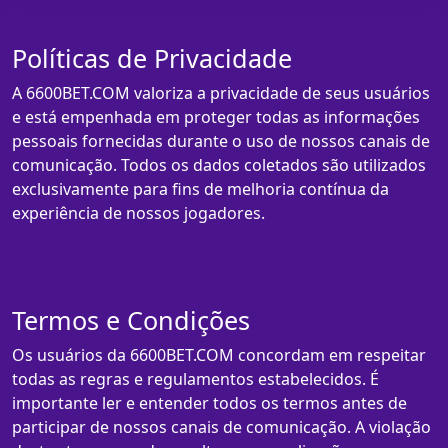
Políticas de Privacidade
A 6600BET.COM valoriza a privacidade de seus usuários
e está empenhada em proteger todas as informações
pessoais fornecidas durante o uso de nossos canais de
comunicação. Todos os dados coletados são utilizados
exclusivamente para fins de melhoria contínua da
experiência de nossos jogadores.
Termos e Condições
Os usuários da 6600BET.COM concordam em respeitar
todas as regras e regulamentos estabelecidos. É
importante ler e entender todos os termos antes de
participar de nossos canais de comunicação. A violação