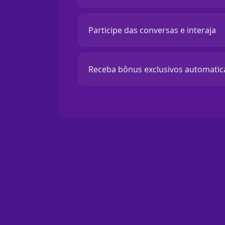
Participe das conversas e interaja
Receba bônus exclusivos automati