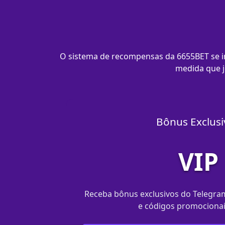
O sistema de recompensas da 6655BET se in
medida que 
Bônus Exclusi
VIP
Receba bônus exclusivos do Telegra
e códigos promocionai