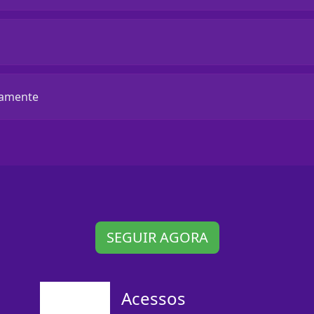
camente
SEGUIR AGORA
Acessos