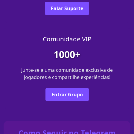
Falar Suporte
Comunidade VIP
1000+
Junte-se a uma comunidade exclusiva de
jogadores e compartilhe experiências!
Entrar Grupo
Como Seguir no Telegram