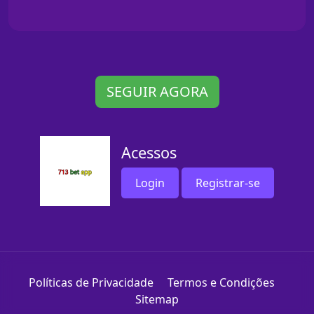
SEGUIR AGORA
Acessos
Login
Registrar-se
Políticas de Privacidade
Termos e Condições
Sitemap