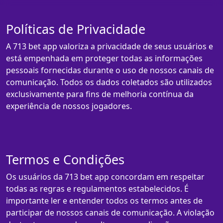
Políticas de Privacidade
A 713 bet app valoriza a privacidade de seus usuários e
está empenhada em proteger todas as informações
pessoais fornecidas durante o uso de nossos canais de
comunicação. Todos os dados coletados são utilizados
exclusivamente para fins de melhoria contínua da
experiência de nossos jogadores.
Termos e Condições
Os usuários da 713 bet app concordam em respeitar
todas as regras e regulamentos estabelecidos. É
importante ler e entender todos os termos antes de
participar de nossos canais de comunicação. A violação