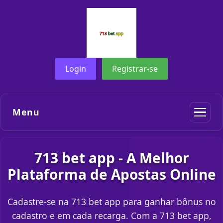
Login
Registrar-se
Menu
713 bet app - A Melhor
Plataforma de Apostas Online
Cadastre-se na 713 bet app para ganhar bônus no
cadastro e em cada recarga. Com a 713 bet app,