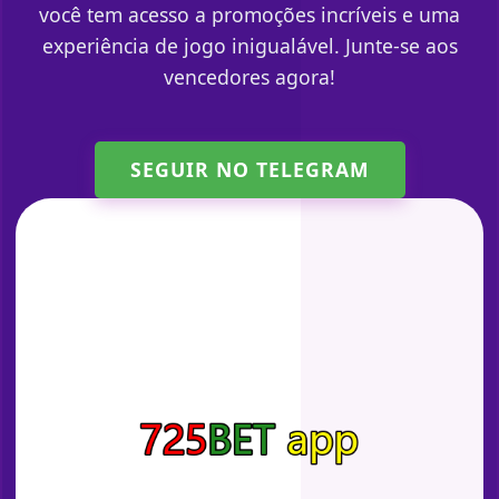
você tem acesso a promoções incríveis e uma
experiência de jogo inigualável. Junte-se aos
vencedores agora!
SEGUIR NO TELEGRAM