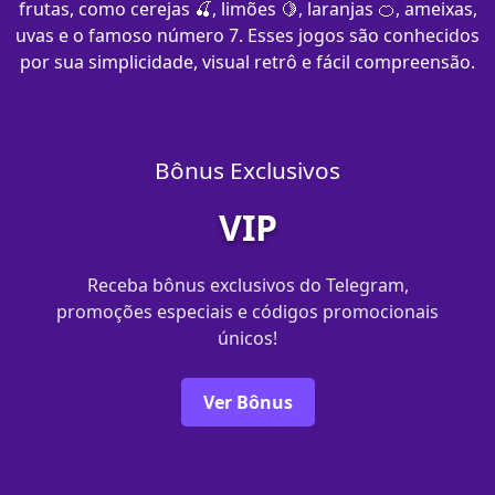
frutas, como cerejas 🍒, limões 🍋, laranjas 🍊, ameixas,
uvas e o famoso número 7. Esses jogos são conhecidos
por sua simplicidade, visual retrô e fácil compreensão.
Bônus Exclusivos
VIP
Receba bônus exclusivos do Telegram,
promoções especiais e códigos promocionais
únicos!
Ver Bônus