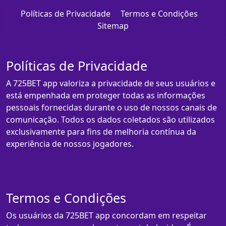
Políticas de Privacidade
Termos e Condições
Sitemap
Políticas de Privacidade
A 725BET app valoriza a privacidade de seus usuários e
está empenhada em proteger todas as informações
pessoais fornecidas durante o uso de nossos canais de
comunicação. Todos os dados coletados são utilizados
exclusivamente para fins de melhoria contínua da
experiência de nossos jogadores.
Termos e Condições
Os usuários da 725BET app concordam em respeitar