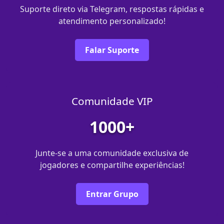
Suporte direto via Telegram, respostas rápidas e
atendimento personalizado!
Falar Suporte
Comunidade VIP
1000+
Junte-se a uma comunidade exclusiva de
jogadores e compartilhe experiências!
Entrar Grupo