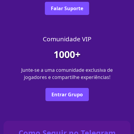
Falar Suporte
Comunidade VIP
1000+
Junte-se a uma comunidade exclusiva de
jogadores e compartilhe experiências!
Entrar Grupo
Como Seguir no Telegram