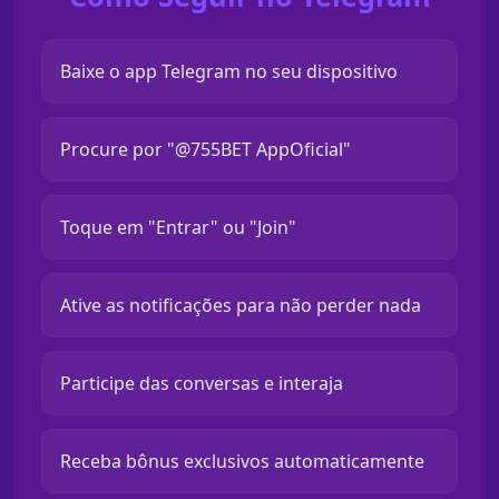
Baixe o app Telegram no seu dispositivo
Procure por "@755BET AppOficial"
Toque em "Entrar" ou "Join"
Ative as notificações para não perder nada
Participe das conversas e interaja
Receba bônus exclusivos automaticamente