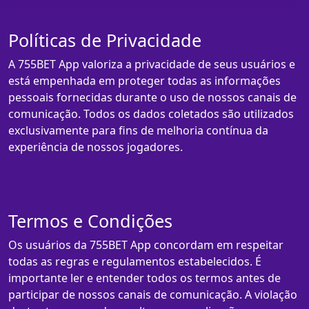
Políticas de Privacidade
A 755BET App valoriza a privacidade de seus usuários e
está empenhada em proteger todas as informações
pessoais fornecidas durante o uso de nossos canais de
comunicação. Todos os dados coletados são utilizados
exclusivamente para fins de melhoria contínua da
experiência de nossos jogadores.
Termos e Condições
Os usuários da 755BET App concordam em respeitar
todas as regras e regulamentos estabelecidos. É
importante ler e entender todos os termos antes de
participar de nossos canais de comunicação. A violação