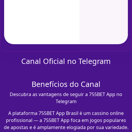
Canal Oficial no Telegram
Benefícios do Canal
Descubra as vantagens de seguir a 755BET App no
Telegram
A plataforma 755BET App Brasil é um cassino online
profissional — a 755BET App foca em jogos populares
de apostas e é amplamente elogiada por sua variedade.