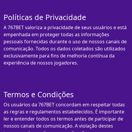
Políticas de Privacidade
A 767BET valoriza a privacidade de seus usuários e está
empenhada em proteger todas as informações
pessoais fornecidas durante o uso de nossos canais de
comunicação. Todos os dados coletados são utilizados
exclusivamente para fins de melhoria contínua da
experiência de nossos jogadores.
Termos e Condições
Os usuários da 767BET concordam em respeitar todas
as regras e regulamentos estabelecidos. É importante
ler e entender todos os termos antes de participar de
nossos canais de comunicação. A violação destes