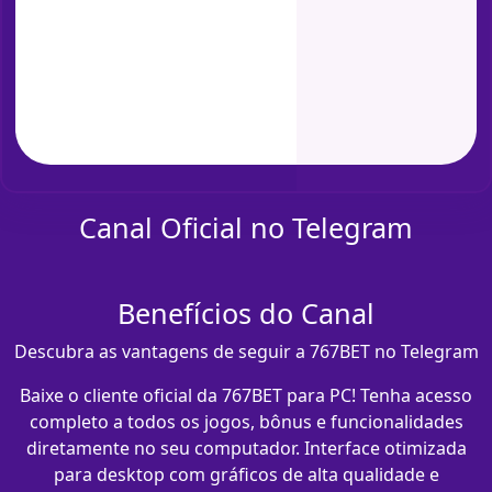
Canal Oficial no Telegram
Benefícios do Canal
Descubra as vantagens de seguir a 767BET no Telegram
Baixe o cliente oficial da 767BET para PC! Tenha acesso
completo a todos os jogos, bônus e funcionalidades
diretamente no seu computador. Interface otimizada
para desktop com gráficos de alta qualidade e