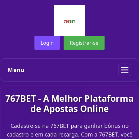
Login
Registrar-se
Menu
767BET - A Melhor Plataforma
de Apostas Online
Cadastre-se na 767BET para ganhar bônus no
cadastro e em cada recarga. Com a 767BET, você