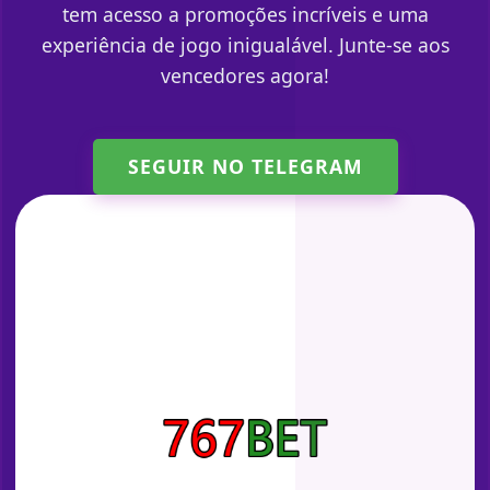
tem acesso a promoções incríveis e uma
experiência de jogo inigualável. Junte-se aos
vencedores agora!
SEGUIR NO TELEGRAM