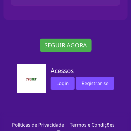
SEGUIR AGORA
Acessos
Login
Registrar-se
Políticas de Privacidade
Termos e Condições