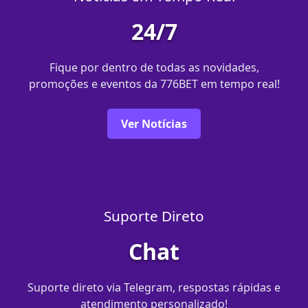
24/7
Fique por dentro de todas as novidades,
promoções e eventos da 776BET em tempo real!
Ver Notícias
Suporte Direto
Chat
Suporte direto via Telegram, respostas rápidas e
atendimento personalizado!