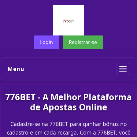
Login
Registrar-se
Menu
776BET - A Melhor Plataforma
de Apostas Online
Cadastre-se na 776BET para ganhar bônus no
cadastro e em cada recarga. Com a 776BET, você