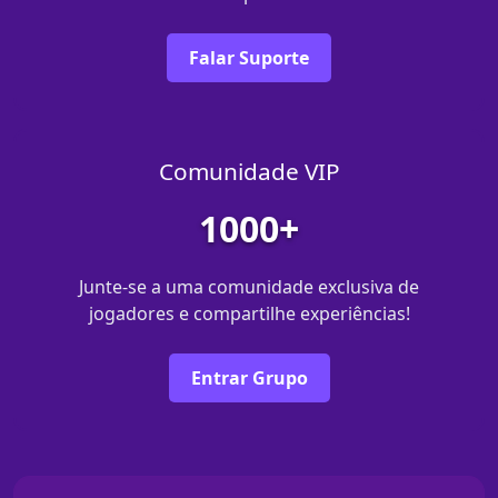
Falar Suporte
Comunidade VIP
1000+
Junte-se a uma comunidade exclusiva de
jogadores e compartilhe experiências!
Entrar Grupo