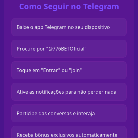
Como Seguir no Telegram
Baixe o app Telegram no seu dispositivo
Procure por "@776BETOficial"
Toque em "Entrar" ou "Join"
Ative as notificações para não perder nada
Participe das conversas e interaja
Receba bônus exclusivos automaticamente