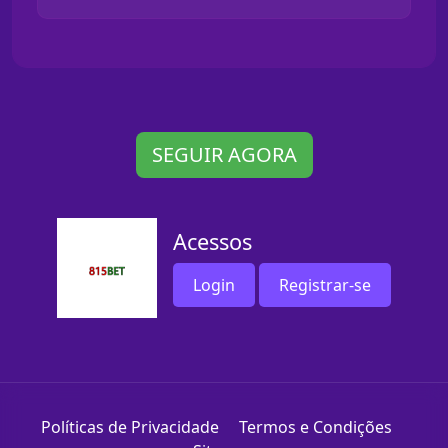
SEGUIR AGORA
Acessos
Login
Registrar-se
Políticas de Privacidade
Termos e Condições