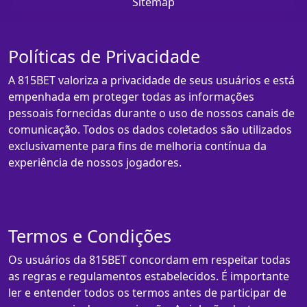
Sitemap
Políticas de Privacidade
A 815BET valoriza a privacidade de seus usuários e está
empenhada em proteger todas as informações
pessoais fornecidas durante o uso de nossos canais de
comunicação. Todos os dados coletados são utilizados
exclusivamente para fins de melhoria contínua da
experiência de nossos jogadores.
Termos e Condições
Os usuários da 815BET concordam em respeitar todas
as regras e regulamentos estabelecidos. É importante
ler e entender todos os termos antes de participar de