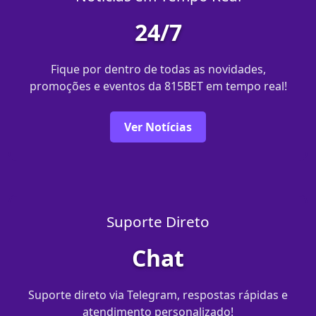
24/7
Fique por dentro de todas as novidades,
promoções e eventos da 815BET em tempo real!
Ver Notícias
Suporte Direto
Chat
Suporte direto via Telegram, respostas rápidas e
atendimento personalizado!