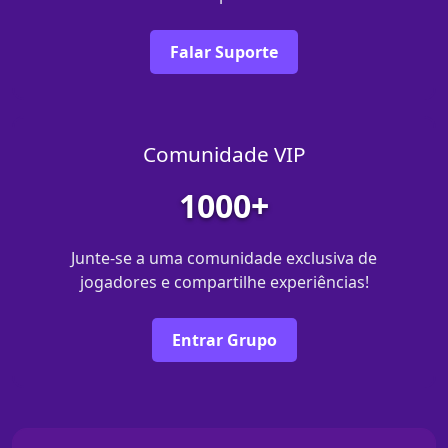
Falar Suporte
Comunidade VIP
1000+
Junte-se a uma comunidade exclusiva de
jogadores e compartilhe experiências!
Entrar Grupo