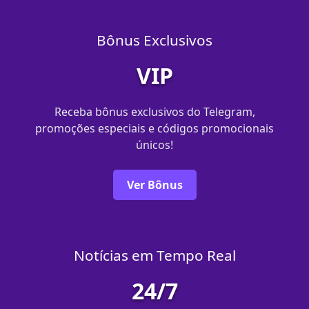
Bônus Exclusivos
VIP
Receba bônus exclusivos do Telegram,
promoções especiais e códigos promocionais
únicos!
Ver Bônus
Notícias em Tempo Real
24/7