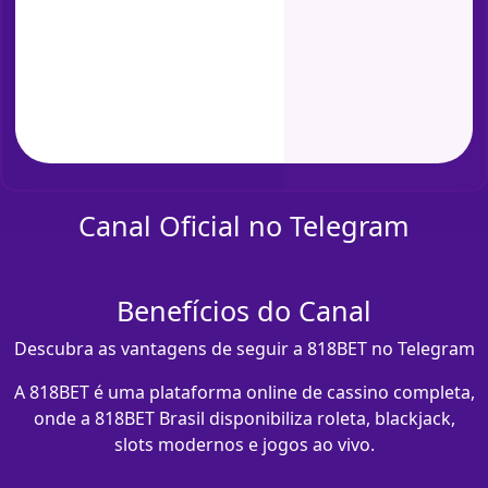
Canal Oficial no Telegram
Benefícios do Canal
Descubra as vantagens de seguir a 818BET no Telegram
A 818BET é uma plataforma online de cassino completa,
onde a 818BET Brasil disponibiliza roleta, blackjack,
slots modernos e jogos ao vivo.