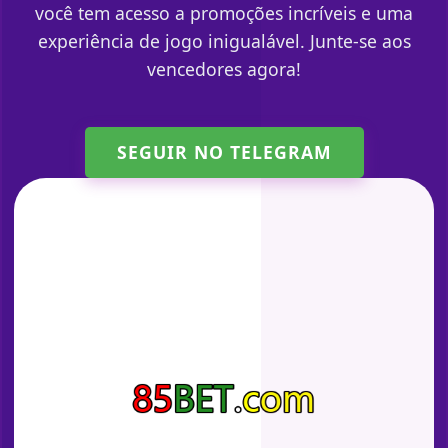
você tem acesso a promoções incríveis e uma
experiência de jogo inigualável. Junte-se aos
vencedores agora!
SEGUIR NO TELEGRAM