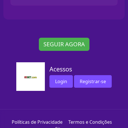
SEGUIR AGORA
Acessos
Login
Registrar-se
Políticas de Privacidade
Termos e Condições