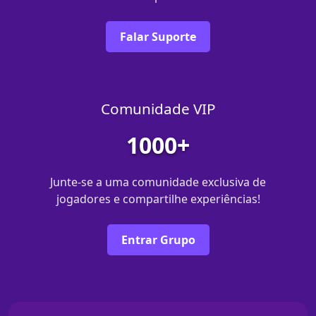
Falar Suporte
Comunidade VIP
1000+
Junte-se a uma comunidade exclusiva de
jogadores e compartilhe experiências!
Entrar Grupo