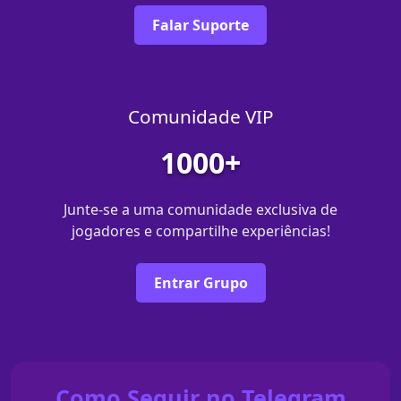
Falar Suporte
Comunidade VIP
1000+
Junte-se a uma comunidade exclusiva de
jogadores e compartilhe experiências!
Entrar Grupo
Como Seguir no Telegram