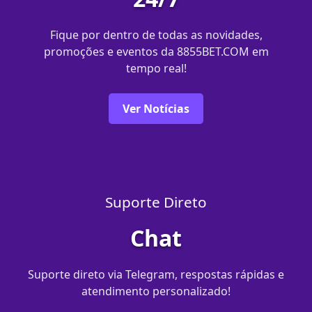
Fique por dentro de todas as novidades,
promoções e eventos da 8855BET.COM em
tempo real!
Ver Notícias
Suporte Direto
Chat
Suporte direto via Telegram, respostas rápidas e
atendimento personalizado!