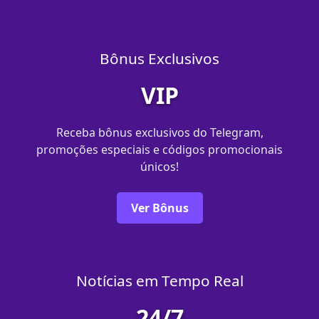
Bônus Exclusivos
VIP
Receba bônus exclusivos do Telegram,
promoções especiais e códigos promocionais
únicos!
Ver Bônus
Notícias em Tempo Real
24/7