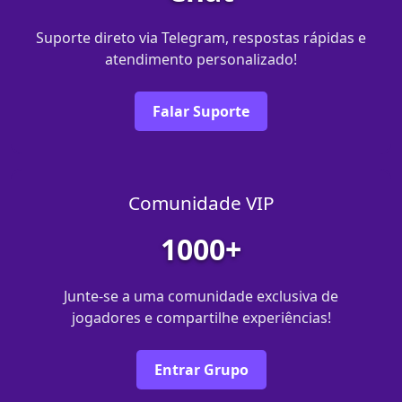
Suporte direto via Telegram, respostas rápidas e
atendimento personalizado!
Falar Suporte
Comunidade VIP
1000+
Junte-se a uma comunidade exclusiva de
jogadores e compartilhe experiências!
Entrar Grupo