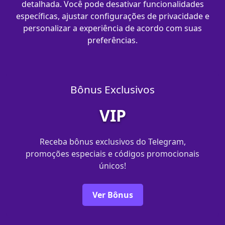
detalhada. Você pode desativar funcionalidades
específicas, ajustar configurações de privacidade e
personalizar a experiência de acordo com suas
preferências.
Bônus Exclusivos
VIP
Receba bônus exclusivos do Telegram,
promoções especiais e códigos promocionais
únicos!
Ver Bônus