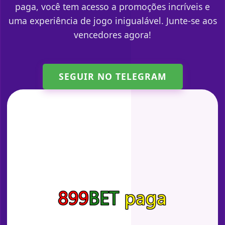
paga, você tem acesso a promoções incríveis e
uma experiência de jogo inigualável. Junte-se aos
vencedores agora!
SEGUIR NO TELEGRAM