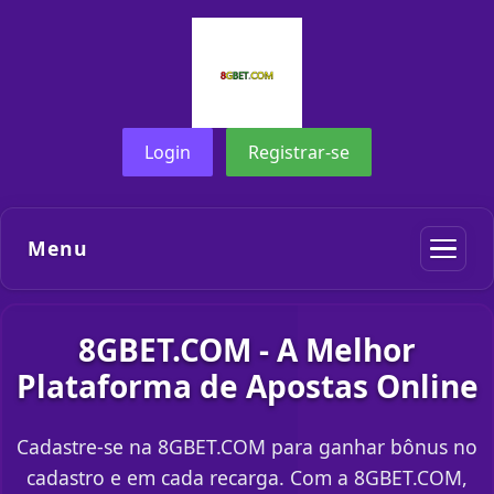
Login
Registrar-se
Menu
8GBET.COM - A Melhor
Plataforma de Apostas Online
Cadastre-se na 8GBET.COM para ganhar bônus no
cadastro e em cada recarga. Com a 8GBET.COM,