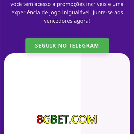
você tem acesso a promoções incríveis e uma
experiência de jogo inigualável. Junte-se aos
vencedores agora!
SEGUIR NO TELEGRAM